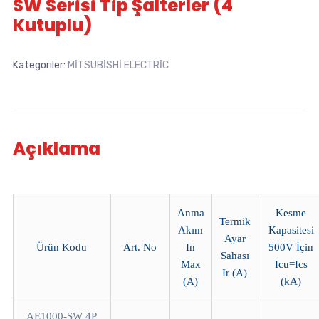
SW Serisi Tip Şalterler (4
Kutuplu)
Kategoriler:
MİTSUBİSHİ ELECTRİC
Açıklama
Anma
Kesme
Termik
Akım
Kapasitesi
Ayar
Ürün Kodu
Art. No
In
500V İçin
Sahası
Max
Icu=Ics
Ir (A)
(A)
(kA)
AE1000-SW 4P