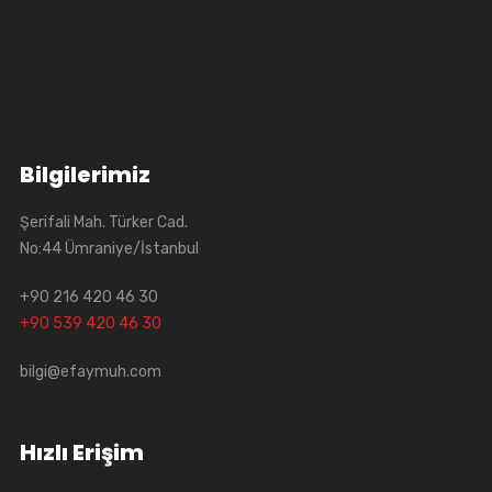
Bilgilerimiz
Şerifali Mah. Türker Cad.
No:44 Ümraniye/İstanbul
+90 216 420 46 30
+90 539 420 46 30
bilgi@efaymuh.com
Hızlı Erişim