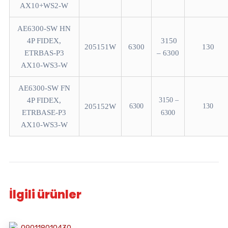
AX10+WS2-W
AE6300-SW HN
4P FIDEX,
3150
205151W
6300
130
ETRBAS-P3
– 6300
AX10-WS3-W
AE6300-SW FN
4P FIDEX,
3150 –
205152W
6300
130
ETRBASE-P3
6300
AX10-WS3-W
İlgili ürünler