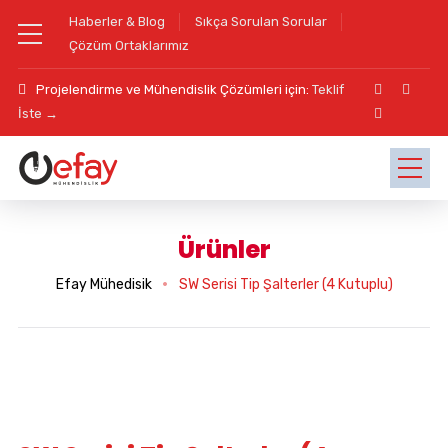
Haberler & Blog
Sıkça Sorulan Sorular
Çözüm Ortaklarımız
Projelendirme ve Mühendislik Çözümleri için:
Teklif
İste →
Ürünler
Efay Mühedisik
SW Serisi Tip Şalterler (4 Kutuplu)