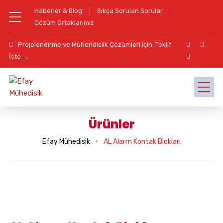
Haberler & Blog
Sıkça Sorulan Sorular
Çözüm Ortaklarımız
Projelendirme ve Mühendislik Çözümleri için:
Teklif
İste →
Ürünler
Efay Mühedisik
AL Alarm Kontak Blokları