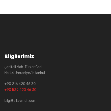
Bilgilerimiz
Şerifali Mah. Türker Cad.
No:44 Ümraniye/İstanbul
+90 216 420 46 30
+90 539 420 46 30
bilgi@efaymuh.com