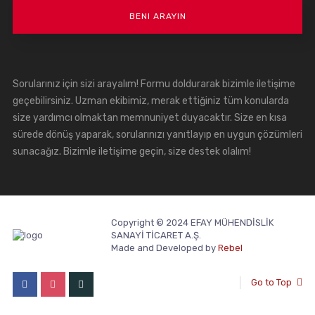
Sorularınız için sizi arayalım! Formu doldurarak bizimle iletişime
geçebilirsiniz. Uzman ekibimiz, merak ettiğiniz tüm konularda
size yardımcı olmaktan memnuniyet duyacaktır. Size en kısa
sürede dönüş yaparak, sorularınızı yanıtlayıp en uygun çözümleri
sunacağız. Bizimle iletişime geçin, size destek olalım!
Copyright © 2024 EFAY MÜHENDİSLİK
SANAYİ TİCARET A.Ş.
Made and Developed by
Rebel
Go to Top