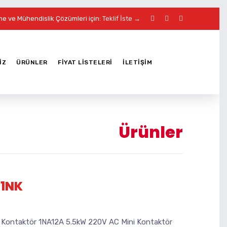
me ve Mühendislik Çözümleri için:
Teklif İste →
IZ
ÜRÜNLER
FIYAT LISTELERI
İLETIŞIM
Ürünler
 1NK
 Kontaktör 1NA12A 5.5kW 220V AC Mini Kontaktör