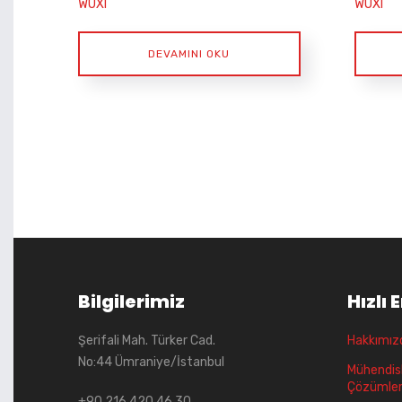
WUXI
WUXI
DEVAMINI OKU
Bilgilerimiz
Hızlı 
Şerifali Mah. Türker Cad.
Hakkımız
No:44 Ümraniye/İstanbul
Mühendisl
Çözümler
+90 216 420 46 30