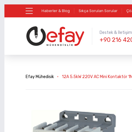
Haberler & Blog
Sıkça Sorulan Sorular
Çö
Destek & İletişim
+90 216 42
Efay Mühedisik
12A 5.5kW 220V AC Mini Kontaktör 1