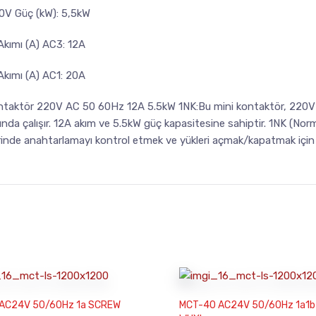
V Güç (kW): 5,5kW
Akımı (A) AC3: 12A
Akımı (A) AC1: 20A
ntaktör 220V AC 50 60Hz 12A 5.5kW 1NK:Bu mini kontaktör, 220V A
nda çalışır. 12A akım ve 5.5kW güç kapasitesine sahiptir. 1NK (Norm
rinde anahtarlamayı kontrol etmek ve yükleri açmak/kapatmak için ku
 AC24V 50/60Hz 1a SCREW
MCT-40 AC24V 50/60Hz 1a1