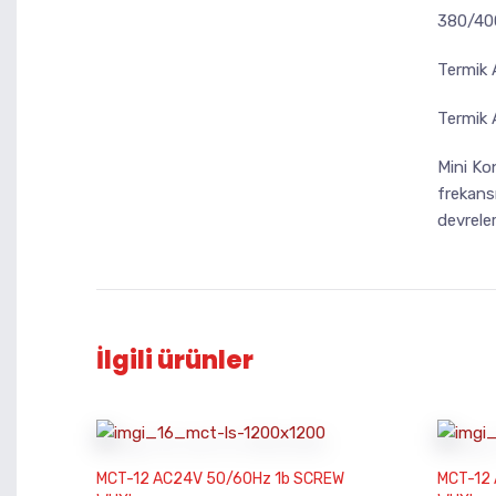
380/400
Termik 
Termik 
Mini Ko
frekansı
devrele
İlgili ürünler
MCT-12 AC24V 50/60Hz 1b SCREW
MCT-12