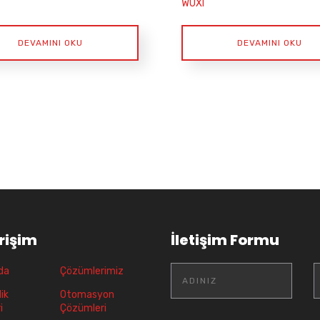
WUXI
DEVAMINI OKU
DEVAMINI OKU
Erişim
İletişim Formu
da
Çözümlerimiz
ik
Otomasyon
i
Çözümleri